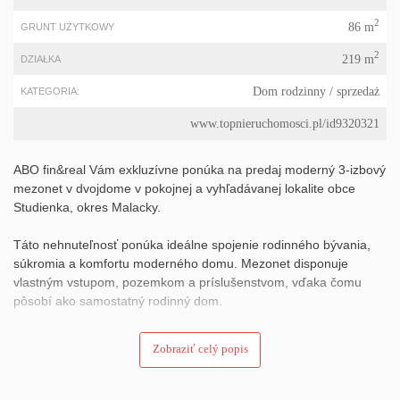
2
86 m
GRUNT UŻYTKOWY
2
219 m
DZIAŁKA
Dom rodzinny
/ sprzedaż
KATEGORIA:
www.topnieruchomosci.pl/id9320321
ABO fin&real Vám exkluzívne ponúka na predaj moderný 3-izbový
mezonet v dvojdome v pokojnej a vyhľadávanej lokalite obce
Studienka, okres Malacky.
Táto nehnuteľnosť ponúka ideálne spojenie rodinného bývania,
súkromia a komfortu moderného domu. Mezonet disponuje
vlastným vstupom, pozemkom a príslušenstvom, vďaka čomu
pôsobí ako samostatný rodinný dom.
Nehnuteľnosť sa nachádza v príjemnej obytnej lokalite s výbornou
Zobraziť celý popis
dostupnosťou do Malaciek a Bratislavy.
ZÁKLADNÉ INFORMÁCIE