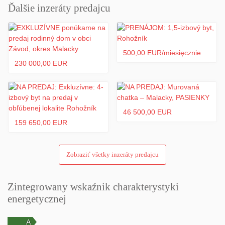
Ďalšie inzeráty predajcu
• Lokalita: Studienka, okres Malacky
• Typ nehnuteľnosti: 3-izbový mezonet v dvojdome
• Podlahová plocha: 86,16 m²
• Pozemok: 218,5 m²
500,00 EUR/miesięcznie
• Rok kolaudácie: 2021
230 000,00 EUR
• Počet podlaží: 2
• Vlastný vstup a súkromie
• Podlahové vykurovanie
• Elektrický bojler na ohrev vody
46 500,00 EUR
159 650,00 EUR
DISPOZIČNÉ RIEŠENIE
NP:
Zobraziť všetky inzeráty predajcu
• vstupná chodba
• obývacia izba
• kuchyňa s jedálňou
Zintegrowany wskaźnik charakterystyki
• komora
• kúpeľňa s WC
energetycznej
• schodisko
NP: