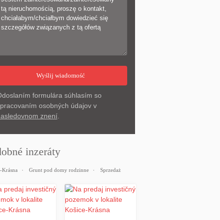
doslaním formulára súhlasím so
pracovaním osobných údajov v
asledovnom znení
.
obné inzeráty
-Krásna
Grunt pod domy rodzinne
Sprzedaż