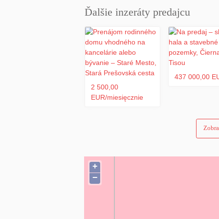
5 484 m² – 70 €/m²
Ďalšie inzeráty predajcu
Podiely na pozemkoch:
105 m² – 30 €/m²
3 521,1 m² – 30 €/m²
437 000,00 E
2 500,00
Parcely registra „C
EUR/miesięcznie
Pokojná lokalita s rastúcou hodnotou.
Výborná dostupnosť do centra Košíc.
Ideálne pre developerov aj súkromných inve
Zobra
Pre bližšie informácie nás, prosím, neváhaj
+
−