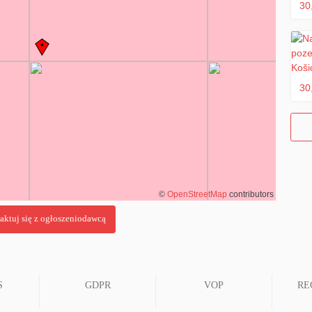
30
30
©
OpenStreetMap
contributors
S
GDPR
VOP
RE