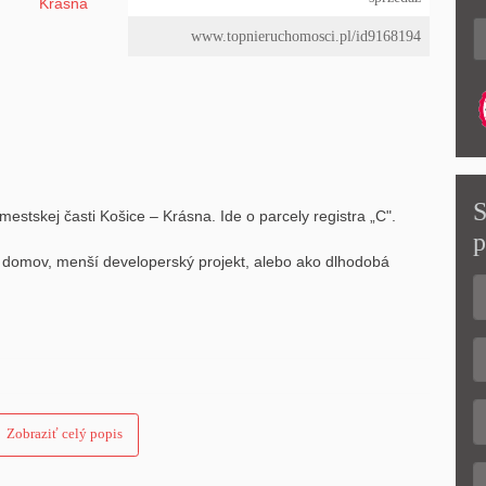
www.topnieruchomosci.pl/id9168194
S
stskej časti Košice – Krásna. Ide o parcely registra „C".
p
domov, menší developerský projekt, alebo ako dlhodobá
Zobraziť celý popis