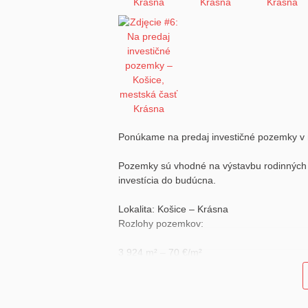
Ponúkame na predaj investičné pozemky v me
Pozemky sú vhodné na výstavbu rodinných 
investícia do budúcna.
Lokalita: Košice – Krásna
Rozlohy pozemkov:
3 924 m² – 70 €/m²
3 258 m² – 70 €/m²