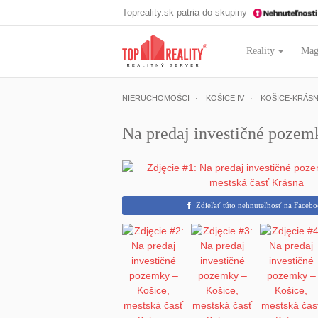
Topreality.sk patria do skupiny
Reality
Mag
NIERUCHOMOŚCI
KOŠICE IV
KOŠICE-KRÁS
Na predaj investičné pozem
Zdieľať túto nehnuteľnosť na Faceb