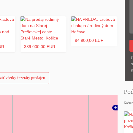
94 900,00 EUR
UR
389 000,00 EUR
O
s
n
storov.
ziť všetky inzeráty predajcu
te kontaktovať.
Pod
Košice