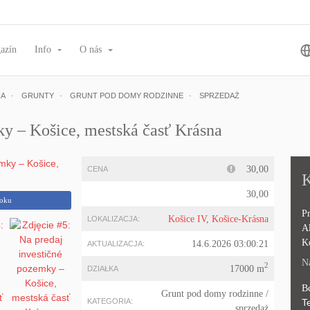
azín
Info
O nás
NA
GRUNTY
GRUNT POD DOMY RODZINNE
SPRZEDAŻ
ky – Košice, mestská časť Krásna
30,00
CENA
K
30,00
ooku
Pr
Košice IV
,
Košice-Krásna
LOKALIZACJA:
Al
Ko
14.6.2026 03:00:21
AKTUALIZACJA:
Na
2
17000 m
DZIAŁKA
Bc
Grunt pod domy rodzinne
/
KATEGORIA:
Te
sprzedaż