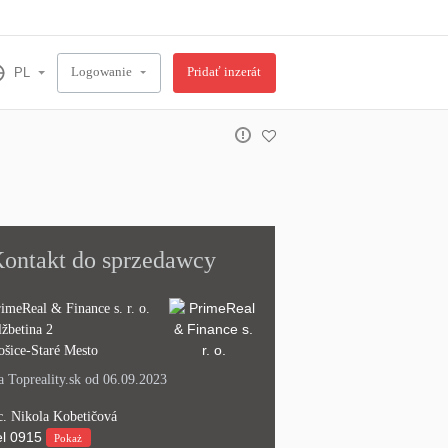
Logowanie
Pridať inzerát
ontakt do sprzedawcy
imeReal & Finance s. r. o.
žbetina 2
šice-Staré Mesto
 Topreality.sk od 06.09.2023
. Nikola Kobetičová
l
0915
Pokaż