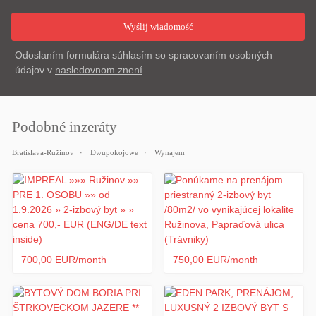
Odoslaním formulára súhlasím so spracovaním osobných
údajov v
nasledovnom znení
.
Podobné inzeráty
Bratislava-Ružinov
Dwupokojowe
Wynajem
700,00 EUR/month
750,00 EUR/month