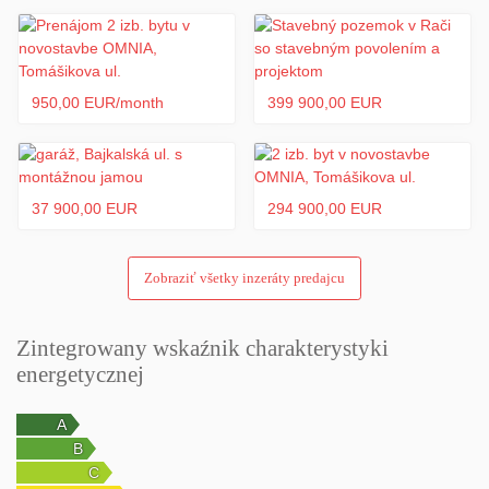
škôlka, potraviny, služby, zastávky MHD...
Cena 720 €/mesiac + elektrina, internet, TV
Kontakt: NIKO-REAL, s.r.o., Ing. Katarína Bajčeva, 0903 718 743
950,00 EUR/month
399 900,00 EUR
Našu kompletnú aktuálnu ponuku si môžete pozrieť na
www.nikoreal.sk
37 900,00 EUR
294 900,00 EUR
Zobraziť všetky inzeráty predajcu
Zintegrowany wskaźnik charakterystyki
energetycznej