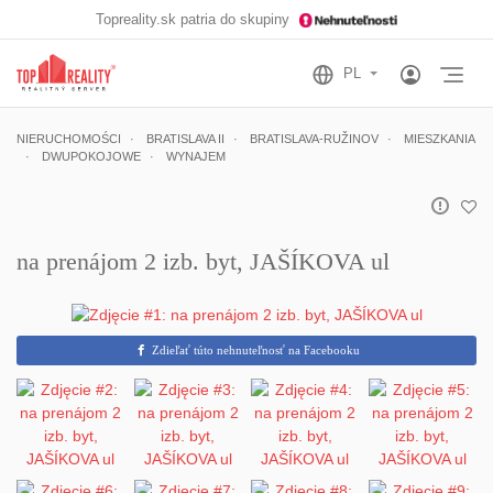
Topreality.sk patria do skupiny
Otv
NIERUCHOMOŚCI
BRATISLAVA II
BRATISLAVA-RUŽINOV
MIESZKANIA
DWUPOKOJOWE
WYNAJEM
na prenájom 2 izb. byt, JAŠÍKOVA ul
Zdieľať túto nehnuteľnosť na Facebooku