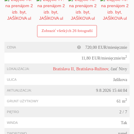
Zobraziť všetkých 26 fotografií
720,00 EUR/miesięcznie
CENA
2
11,80 EUR/miesięcznie/m
Bratislava II
,
Bratislava-Ružinov
, časť Nivy
LOKALIZACJA:
Jašíkova
ULICA
9.8.2026 15:44:04
AKTUALIZACJA:
2
61 m
GRUNT UŻYTKOWY
2 / 7
PIĘTRO
Tak
WINDA
panel
TWORZYWO