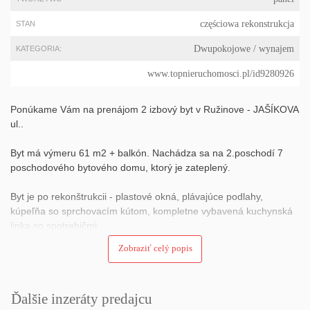
częściowa rekonstrukcja
STAN
Dwupokojowe
/ wynajem
KATEGORIA:
www.topnieruchomosci.pl/id9280926
Ponúkame Vám na prenájom 2 izbový byt v Ružinove - JAŠÍKOVA
ul..
Byt má výmeru 61 m2 + balkón. Nachádza sa na 2.poschodí 7
poschodového bytového domu, ktorý je zateplený.
Byt je po rekonštrukcii - plastové okná, plávajúce podlahy,
kúpeľňa so sprchovacím kútom, kompletne vybavená kuchynská
linka so spotrebičmi.
Zobraziť celý popis
Byt je zariadený, voľný.
Má dve samostatné izby.
Ďalšie inzeráty predajcu
V okolí sa nachádza kompletná občianska vybavenosť - škola,