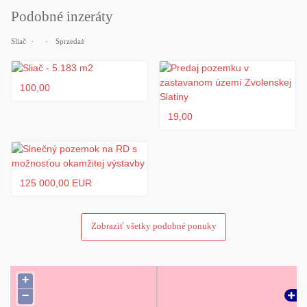
V cene je zahrnutý kompletný právny servis. Pre viac informácií,
Podobné inzeráty
poskytnutie podrobnej ÚPI alebo obhliadku, kontaktujte ma.
Sliač
Sprzedaż
100,00
19,00
125 000,00 EUR
Zobraziť všetky podobné ponuky
+
−