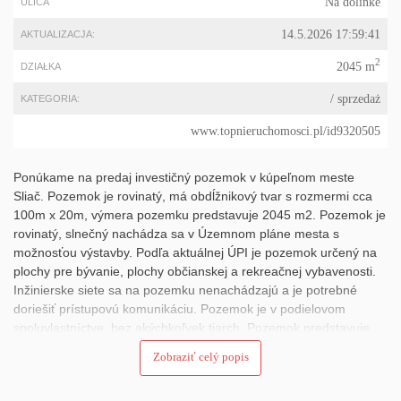
Na dolinke
ULICA
14.5.2026 17:59:41
AKTUALIZACJA:
2
2045 m
DZIAŁKA
/ sprzedaż
KATEGORIA:
www.topnieruchomosci.pl/id9320505
Ponúkame na predaj investičný pozemok v kúpeľnom meste
Sliač. Pozemok je rovinatý, má obdĺžnikový tvar s rozmermi cca
100m x 20m, výmera pozemku predstavuje 2045 m2. Pozemok je
rovinatý, slnečný nachádza sa v Územnom pláne mesta s
možnosťou výstavby. Podľa aktuálnej ÚPI je pozemok určený na
plochy pre bývanie, plochy občianskej a rekreačnej vybavenosti.
Inžinierske siete sa na pozemku nenachádzajú a je potrebné
doriešiť prístupovú komunikáciu. Pozemok je v podielovom
spoluvlastníctve, bez akýchkoľvek tiarch. Pozemok predstavuje
príležitosť pre investora, ktorý hľadá kombináciu pokojnej lokality,
Zobraziť celý popis
výborného investičného potenciálu na realizáciu budúcich
stavebných projektov v zaujímavej lokalite kúpeľného mesta Sliač.