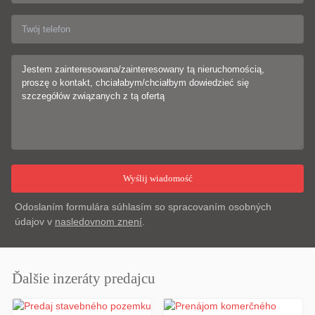
Odoslaním formulára súhlasím so spracovaním osobných
údajov v
nasledovnom znení
.
Ďalšie inzeráty predajcu