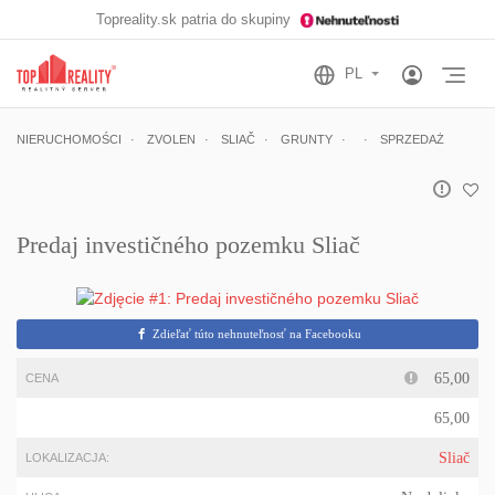
Topreality.sk patria do skupiny
Otv
NIERUCHOMOŚCI
ZVOLEN
SLIAČ
GRUNTY
SPRZEDAŻ
Predaj investičného pozemku Sliač
Zdieľať túto nehnuteľnosť na Facebooku
65,00
CENA
65,00
Sliač
LOKALIZACJA: