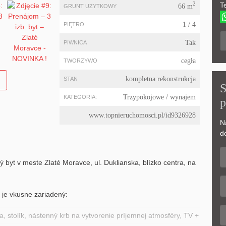
2
Te
66 m
GRUNT UŻYTKOWY
1 / 4
PIĘTRO
Tak
PIWNICA
cegła
TWORZYWO
kompletna rekonstrukcja
STAN
S
Trzypokojowe
/ wynajem
KATEGORIA:
p
www.topnieruchomosci.pl/id9326928
N
d
yt v meste Zlaté Moravce, ul. Duklianska, blízko centra, na
 je vkusne zariadený:
, stolík, nástenný krb na vytvorenie príjemnej atmosféry, TV +