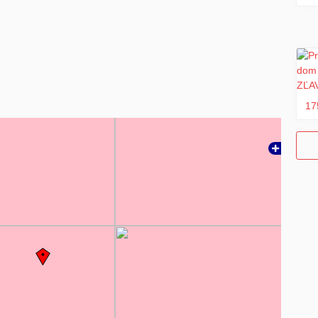
ktorý sa po ukončení prenájmu vráti, ak nebudú poškodenia na
17