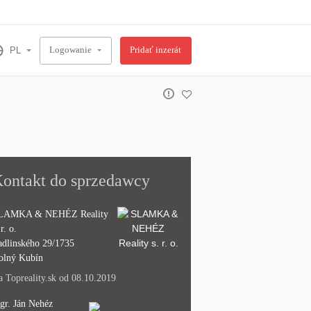
Logowanie
Pridať inzerát
ontakt do sprzedawcy
LAMKA & NEHÉZ Reality
 r. o.
adlinského 29/1735
olný Kubín
 Topreality.sk od 08.10.2019
gr. Ján Nehéz