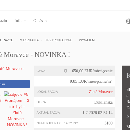
azín
Info
O nás
MORAVCE
MIESZKANIA
TRZYPOKOJOWE
WYNAJEM
até Moravce - NOVINKA !
650,00 EUR/miesięcznie
CENA
K
2
9,85 EUR/miesięcznie/m
ooku
S
Zlaté Moravce
LOKALIZACJA:
s.
R
Duklianska
ULICA
D
1.7.2026 02:54:14
AKTUALIZACJA:
Na
3100
NUMER IDENTYFIKACYJNY:
M