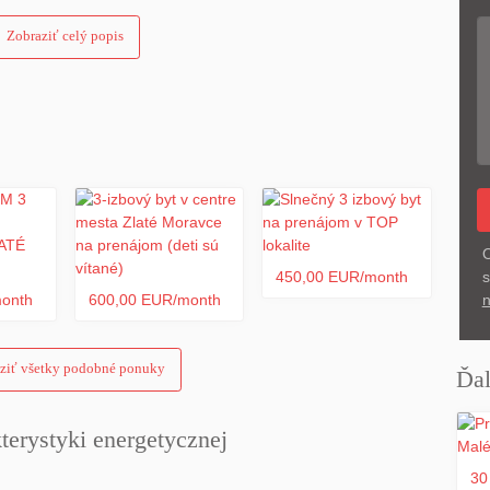
Zobraziť celý popis
a, chladnička s mrazničkou, mikrovlnka, stôl a stoličky, skrinka
é dvere do bytu
O
450,00 EUR/month
s
month
600,00 EUR/month
n
ziť všetky podobné ponuky
Ďal
erystyki energetycznej
30