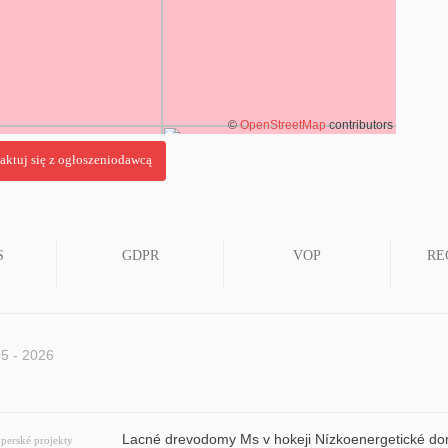
©
OpenStreetMap
contributors
S
GDPR
VOP
RE
5 - 2026
Lacné drevodomy Ms v hokeji Nízkoenergetické d
perské projekty