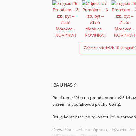
Zobraziť všetkých 10 fotografií
IBA U NÁS :)
Ponúkame Vám na prenájom pekný 3 izbový b
prízemí s podlahovou plochu 66m2.
Byt je kompletne po rekonštrukcii a zároveň
Obývačka - sedacia súprava, obývacia stena
WiFi internet - Slovanet