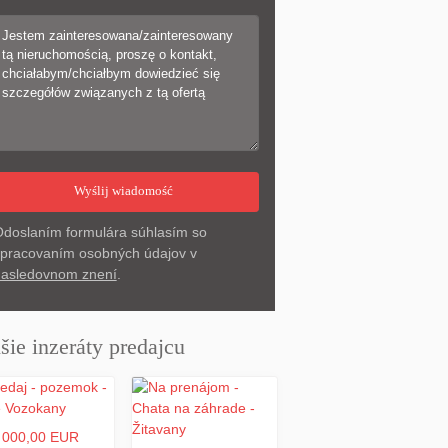
doslaním formulára súhlasím so
pracovaním osobných údajov v
asledovnom znení
.
šie inzeráty predajcu
 000,00 EUR