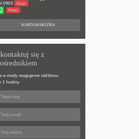
l
0903
Pokaż
Pokaż
KARTA MAKLÉRA
kontaktuj się z
ośrednikiem
a e-maily reagujeme väčšinou
o 1 hodiny.