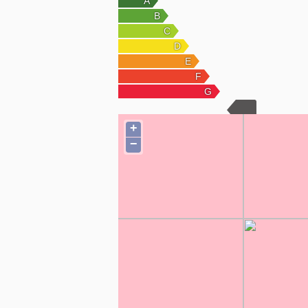
(+ na začiatku sa platí depozit 1300 Eur, 
byte)
Pre viac info - volať prosím
Kontakt:
+
Mgr. Ján Nehéz
−
MORAVECKÁ
Realitná a Finančná Kancelária
Župná 15, Zlaté Moravce
Pobočka - SLAMKA & NEHÉZ Reality, s.r.o.