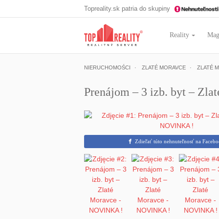
Topreality.sk patria do skupiny
Reality
Mag
NIERUCHOMOŚCI
ZLATÉ MORAVCE
ZLATÉ 
Prenájom – 3 izb. byt – Zl
Zdieľať túto nehnuteľnosť na Faceb