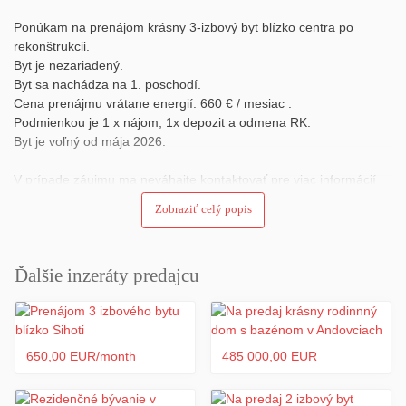
Ponúkam na prenájom krásny 3-izbový byt blízko centra po
rekonštrukcii.
Byt je nezariadený.
Byt sa nachádza na 1. poschodí.
Cena prenájmu vrátane energií: 660 € / mesiac .
Podmienkou je 1 x nájom, 1x depozit a odmena RK.
Byt je voľný od mája 2026.
V prípade záujmu ma neváhajte kontaktovať pre viac informácií
alebo obhliadku
Zobraziť celý popis
Ďalšie inzeráty predajcu
650,00 EUR/month
485 000,00 EUR