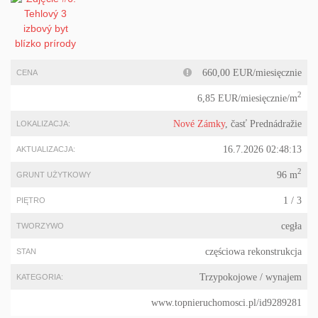
660,00 EUR/miesięcznie
CENA
2
6,85 EUR/miesięcznie/m
Nové Zámky
, časť Prednádražie
LOKALIZACJA:
16.7.2026 02:48:13
AKTUALIZACJA:
2
96 m
GRUNT UŻYTKOWY
1 / 3
PIĘTRO
cegła
TWORZYWO
częściowa rekonstrukcja
STAN
Trzypokojowe
/ wynajem
KATEGORIA:
www.topnieruchomosci.pl/id9289281