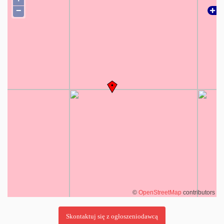
−
©
OpenStreetMap
contributors