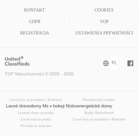
KONTAKT
COOKIES
GDPR
VOP
REGISTRÁCIA
USTAWIENIA PRYWATNOŚCI
TOP Nieruchomości © 2005 - 2026
Lacné byty na prenajom v Košiciach
Developerské projekty
Lacné drevodomy Ms v hokeji Nízkoenergetické domy
Luxusné domy na predaj
Reality Ružomberok
Lacné autá na predaj
Lacné byty na prenájom v Bratislave
Novinky zo sveta áut