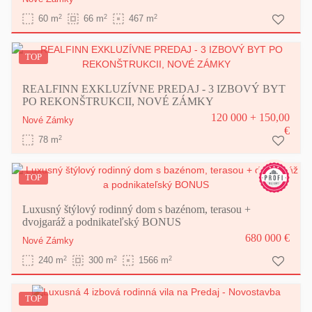
2
2
2
60 m
66 m
467 m
TOP
REALFINN EXKLUZÍVNE PREDAJ - 3 IZBOVÝ BYT
PO REKONŠTRUKCII, NOVÉ ZÁMKY
120 000 + 150,00
Nové Zámky
€
2
78 m
TOP
Luxusný štýlový rodinný dom s bazénom, terasou +
dvojgaráž a podnikateľský BONUS
680 000 €
Nové Zámky
2
2
2
240 m
300 m
1566 m
TOP