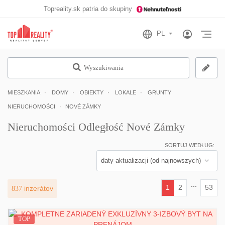
Topreality.sk patria do skupiny
Otv
Wyszukiwania
MIESZKANIA
DOMY
OBIEKTY
LOKALE
GRUNTY
NIERUCHOMOŚCI
NOVÉ ZÁMKY
Nieruchomości Odległość Nové Zámky
SORTUJ WEDŁUG:
...
1
2
53
837
inzerátov
(current)
TOP