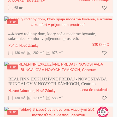
Andovská,
Nové Zámky
2
68 m
TOP
4-izbový rodinný dom, ktorý spája moderné bývanie,
súkromie a komfort v príjemnom prostredí.
539 000 €
Poľná,
Nové Zámky
2
2
2
136 m
202 m
975 m
TOP
REALFINN EXKLUZÍVNE PREDAJ - NOVOSTAVBA
BUNGALOV V NOVÝCH ZÁMKOCH, Centrum
cena do ustalenia
Hlavné Námestie,
Nové Zámky
2
2
2
130 m
170 m
588 m
TOP