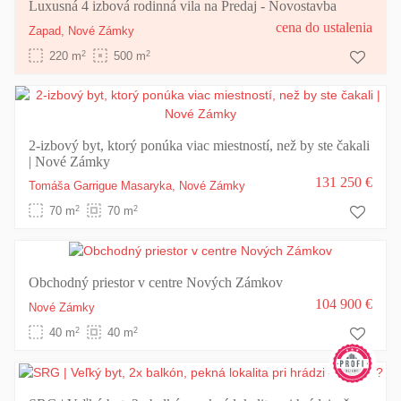
Luxusná 4 izbová rodinná vila na Predaj - Novostavba
cena do ustalenia
Zapad,
Nové Zámky
2
2
220 m
500 m
2-izbový byt, ktorý ponúka viac miestností, než by ste čakali
| Nové Zámky
131 250 €
Tomáša Garrigue Masaryka,
Nové Zámky
2
2
70 m
70 m
Obchodný priestor v centre Nových Zámkov
104 900 €
Nové Zámky
2
2
40 m
40 m