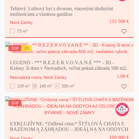
Tehlový 3-izbový byt s dvorom, viacerými úložnými
možnosťami a vlastnou garážou
115 500 €
Nové Zámky
2
73 m
TOP
3D
LEGEND - *** R.E.Z.E.R.V.O.V.A.N.É *** - 3D -
Krásny 3i dom v Nesvadoch, veľmi pekná záhrada 500 m2,
neďaleko rybník
1,00 €
Nesvadská cesta,
Nové Zámky
2
2
2
128 m
140 m
500 m
TOP
EXKLUZÍVNE: *Znížená cena:* ŠTÝLOVÁ CHATA S
BAZÉNOM A ZÁHRADOU – IDEÁLNA NA ODDYCH
AJ CELOROČNÉ BÝVANIE - NOVÉ ZÁMKY
109 900 €
Nové Zámky