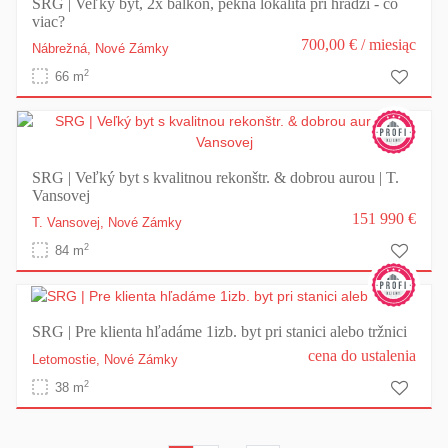
SRG | Veľký byt, 2x balkón, pekná lokalita pri hrádzi - čo
viac?
700,00 €
/ miesiąc
Nábrežná,
Nové Zámky
2
66 m
SRG | Veľký byt s kvalitnou rekonštr. & dobrou aurou | T.
Vansovej
151 990 €
T. Vansovej,
Nové Zámky
2
84 m
SRG | Pre klienta hľadáme 1izb. byt pri stanici alebo tržnici
cena do ustalenia
Letomostie,
Nové Zámky
2
38 m