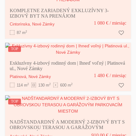
KOMPLETNE ZARIADENÝ EXKLUZÍVNY 3-
IZBOVÝ BYT NA PRENÁJOM
1 080 €
/ miesiąc
Cintorínska,
Nové Zámky
2
87 m
TOP
Exkluzívny 4-izbový rodinný dom | Ihneď voľný | Platinová
ul., Nové Zámky
1 480 €
/ miesiąc
Platinová,
Nové Zámky
2
2
2
114 m
130 m
600 m
TOP
NADŠTANDARDNÝ A MODERNÝ 2-IZBOVÝ BYT S
OBROVSKOU TERASOU A GARÁŽOVÝM
PARKOVACÍM MIESTOM
910,00 €
/ miesiąc