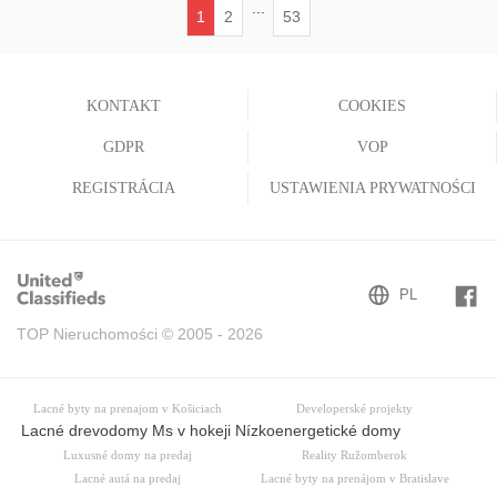
...
1
2
53
(current)
KONTAKT
COOKIES
GDPR
VOP
REGISTRÁCIA
USTAWIENIA PRYWATNOŚCI
TOP Nieruchomości © 2005 - 2026
Lacné byty na prenajom v Košiciach
Developerské projekty
Lacné drevodomy Ms v hokeji Nízkoenergetické domy
Luxusné domy na predaj
Reality Ružomberok
Lacné autá na predaj
Lacné byty na prenájom v Bratislave