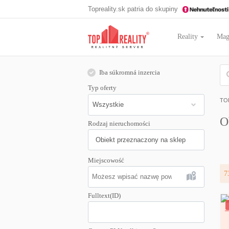
Topreality.sk patria do skupiny
Reality
Mag
Iba súkromná inzercia
Typ oferty
TO
O
Rodzaj nieruchomości
Obiekt przeznaczony na sklep
Miejscowość
7
Fulltext(ID)