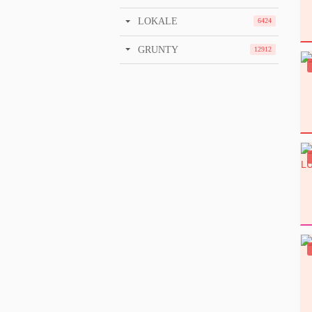
LOKALE
6424
GRUNTY
12912