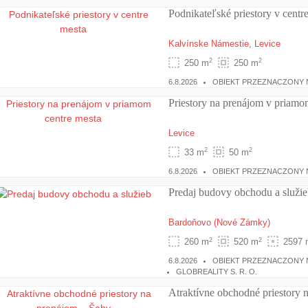
Podnikateľské priestory v centr
Kalvínske Námestie,
Levice
2
2
250 m
250 m
6.8.2026
OBIEKT PRZEZNACZONY N
Priestory na prenájom v priamo
Levice
2
2
33 m
50 m
6.8.2026
OBIEKT PRZEZNACZONY N
Predaj budovy obchodu a služie
Bardoňovo
(Nové Zámky)
2
2
260 m
520 m
2597 
6.8.2026
OBIEKT PRZEZNACZONY 
GLOBREALITY S. R. O.
Atraktívne obchodné priestory 