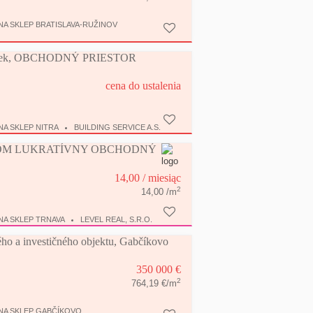
A SKLEP BRATISLAVA-RUŽINOV
ynek, OBCHODNÝ PRIESTOR
cena do ustalenia
A SKLEP NITRA
BUILDING SERVICE A.S.
JOM LUKRATÍVNY OBCHODNÝ
14,00
/ miesiąc
2
14,00 /m
NA SKLEP TRNAVA
LEVEL REAL, S.R.O.
o a investičného objektu, Gabčíkovo
350 000 €
2
764,19 €/m
NA SKLEP GABČÍKOVO