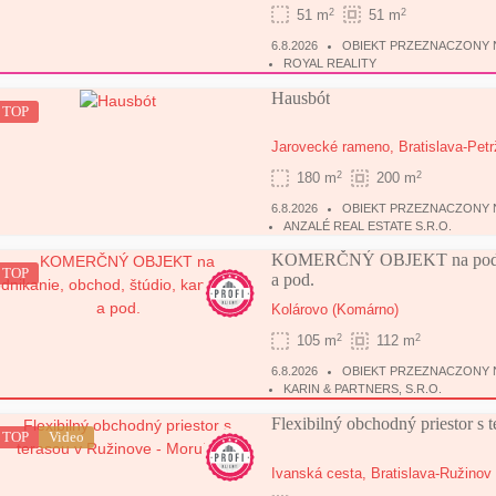
2
2
51 m
51 m
6.8.2026
OBIEKT PRZEZNACZONY N
ROYAL REALITY
Hausbót
TOP
Jarovecké rameno,
Bratislava-Petr
2
2
180 m
200 m
6.8.2026
OBIEKT PRZEZNACZONY N
ANZALÉ REAL ESTATE S.R.O.
KOMERČNÝ OBJEKT na podnikan
TOP
a pod.
Kolárovo
(Komárno)
2
2
105 m
112 m
6.8.2026
OBIEKT PRZEZNACZONY 
KARIN & PARTNERS, S.R.O.
Flexibilný obchodný priestor s 
TOP
Video
Ivanská cesta,
Bratislava-Ružinov