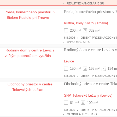
REALITNÉ KANCELÁRIE SR
Predaj komerčného priestoru v 
Krátka,
Biely Kostol
(Trnava)
2
2
200 m
362 m
6.8.2026
OBIEKT PRZEZNACZONY N
VAHOREAL S.R.O.
Rodinný dom v centre Levíc s 
Levice
2
2
150 m
166 m
134 m
6.8.2026
OBIEKT PRZEZNACZONY N
Obchodný priestor v centre Te
SNP,
Tekovské Lužany
(Levice)
2
2
81 m
100 m
6.8.2026
OBIEKT PRZEZNACZONY 
GLOBREALITY S. R. O.