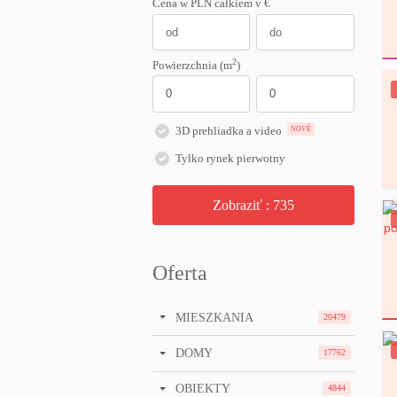
Cena w PLN
całkiem
v €
2
Powierzchnia (m
)
3D prehliadka a video
NOVÉ
Tylko rynek pierwotny
Zobraziť :
735
Oferta
MIESZKANIA
20479
DOMY
17762
OBIEKTY
4844