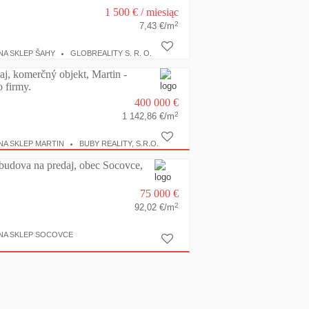
1 500 €
/ miesiąc
2
7,43 €/m
NA SKLEP ŠAHY
GLOBREALITY S. R. O.
j, komerčný objekt, Martin -
o firmy.
400 000 €
2
1 142,86 €/m
NA SKLEP MARTIN
BUBY REALITY, S.R.O.
budova na predaj, obec Socovce,
75 000 €
2
92,02 €/m
NA SKLEP SOCOVCE