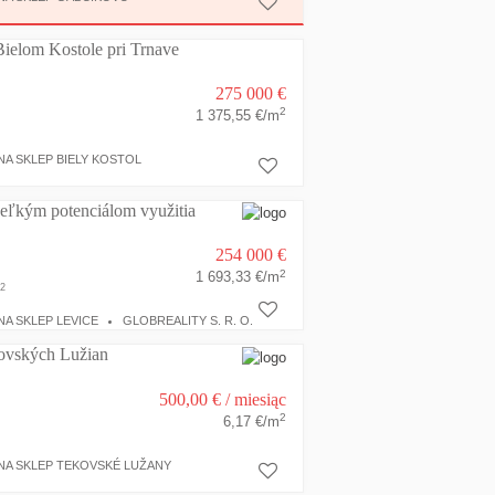
Bielom Kostole pri Trnave
275 000 €
2
1 375,55 €/m
A SKLEP BIELY KOSTOL
veľkým potenciálom využitia
254 000 €
2
1 693,33 €/m
2
A SKLEP LEVICE
GLOBREALITY S. R. O.
kovských Lužian
500,00 €
/ miesiąc
2
6,17 €/m
NA SKLEP TEKOVSKÉ LUŽANY