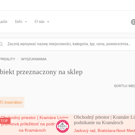
azín
Info
O nás
PREALITY
WYSZUKIWANIA
biekt przeznaczony na sklep
SORTUJ WE
35
inzerátov
Obchodný priestor | Kramáre Liv
TOP
podnikanie na Kramároch
Jaskový rad,
Bratislava-Nové Mes