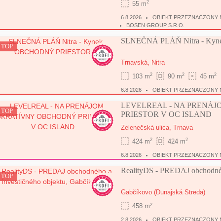
2
55 m
6.8.2026
OBIEKT PRZEZNACZONY N
BOSEN GROUP S.R.O.
SLNEČNÁ PLÁŇ Nitra - K
TOP
Trnavská,
Nitra
2
2
2
103 m
90 m
45 m
6.8.2026
OBIEKT PRZEZNACZONY N
LEVELREAL - NA PRENÁ
TOP
PRIESTOR V OC ISLAND
Zelenečská ulica,
Trnava
2
2
424 m
424 m
6.8.2026
OBIEKT PRZEZNACZONY 
RealityDS - PREDAJ obchodnéh
TOP
Gabčíkovo
(Dunajská Streda)
2
458 m
2.8.2026
OBIEKT PRZEZNACZONY 