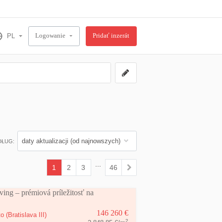
Logowanie
Pridať inzerát
DŁUG:
...
1
2
3
46
(current)
ing – prémiová príležitosť na
146 260 €
to
(Bratislava III)
2