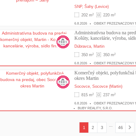
SNP,
Šahy
(Levice)
2
2
202 m
220 m
6.8.2026
OBIEKT PRZEZNACZONY 
Administratívna budova na preda
Košúty, kancelárie, výroba, sídl
Dúbravca,
Martin
2
2
350 m
350 m
6.8.2026
OBIEKT PRZEZNACZONY 
Komerčný objekt, polyfunkčná 
okres Martin
Socovce,
Socovce
(Martin)
2
2
815 m
237 m
6.8.2026
OBIEKT PRZEZNACZONY 
BUBY REALITY, S.R.O.
...
1
2
3
46