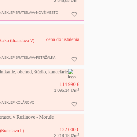
2 848,85 €/m
A SKLEP BRATISLAVA-NOVÉ MESTO
cena do ustalenia
žalka
(Bratislava V)
A SKLEP BRATISLAVA-PETRŽALKA
ie, obchod, štúdio, kancelárie
114 990 €
2
1 095,14 €/m
NA SKLEP KOLÁROVO
terasou v Ružinove - Moruše
122 000 €
(Bratislava II)
2
2 218,18 €/m