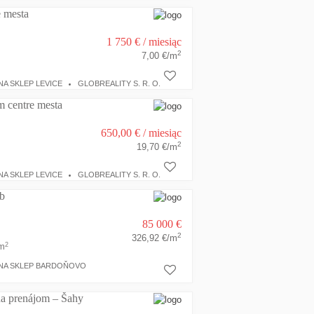
e mesta
1 750 €
/ miesiąc
2
7,00 €/m
A SKLEP LEVICE
GLOBREALITY S. R. O.
m centre mesta
650,00 €
/ miesiąc
2
19,70 €/m
A SKLEP LEVICE
GLOBREALITY S. R. O.
b
85 000 €
2
326,92 €/m
2
m
NA SKLEP BARDOŇOVO
na prenájom – Šahy