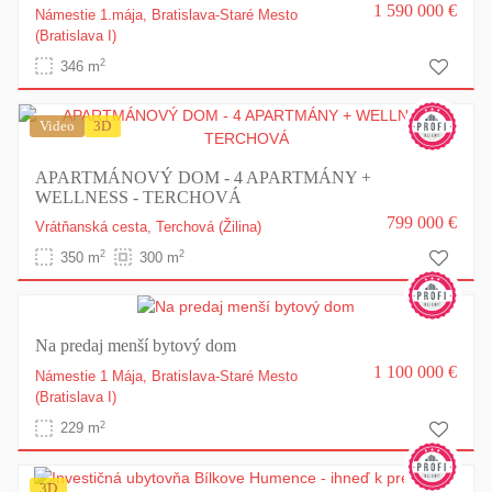
1 590 000 €
Námestie 1.mája,
Bratislava-Staré Mesto
(Bratislava I)
2
346 m
Video
3D
APARTMÁNOVÝ DOM - 4 APARTMÁNY +
WELLNESS - TERCHOVÁ
799 000 €
Vrátňanská cesta,
Terchová
(Žilina)
2
2
350 m
300 m
Na predaj menší bytový dom
1 100 000 €
Námestie 1 Mája,
Bratislava-Staré Mesto
(Bratislava I)
2
229 m
3D