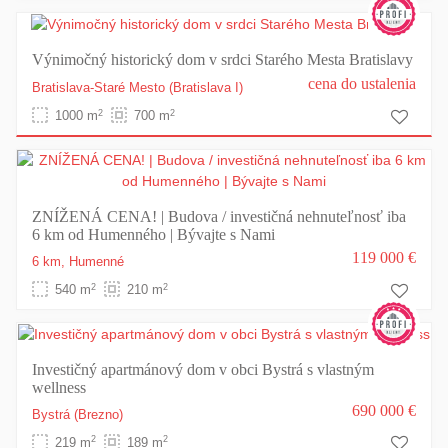
Výnimočný historický dom v srdci Starého Mesta Bratislavy
cena do ustalenia
Bratislava-Staré Mesto
(Bratislava I)
2
2
1000 m
700 m
ZNÍŽENÁ CENA! | Budova / investičná nehnuteľnosť iba
6 km od Humenného | Bývajte s Nami
119 000 €
6 km,
Humenné
2
2
540 m
210 m
Investičný apartmánový dom v obci Bystrá s vlastným
wellness
690 000 €
Bystrá
(Brezno)
2
2
219 m
189 m