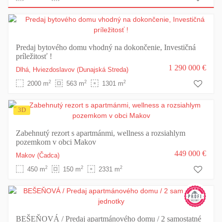
Predaj bytového domu vhodný na dokončenie, Investičná
príležitosť !
1 290 000 €
Dlhá,
Hviezdoslavov
(Dunajská Streda)
2
2
2
2000 m
563 m
1301 m
3D
Zabehnutý rezort s apartmánmi, wellness a rozsiahlym
pozemkom v obci Makov
449 000 €
Makov
(Čadca)
2
2
2
450 m
150 m
2331 m
BEŠEŇOVÁ / Predaj apartmánového domu / 2 samostatné