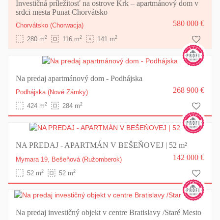
Investičná príležitosť na ostrove Krk – apartmánový dom v
srdci mesta Punat Chorvátsko
580 000 €
Chorvátsko
(Chorwacja)
2
2
2
280 m
116 m
141 m
Na predaj apartmánový dom - Podhájska
268 900 €
Podhájska
(Nové Zámky)
2
2
424 m
284 m
NA PREDAJ - APARTMÁN V BEŠEŇOVEJ | 52 m²
142 000 €
Mymara 19,
Bešeňová
(Ružomberok)
2
2
52 m
52 m
Na predaj investičný objekt v centre Bratislavy /Staré Mesto