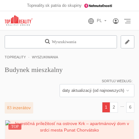
Topreality.sk patria do skupiny
Otv
Wyszukiwania
TOPREALITY
WYSZUKIWANIA
Budynek mieszkalny
SORTUJ WEDŁUG:
...
1
2
6
83
inzerátov
(current)
TOP