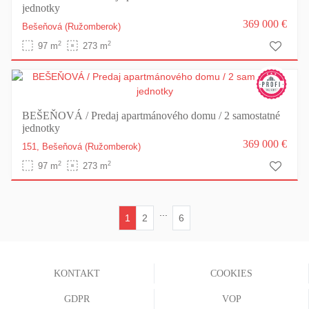
jednotky
369 000 €
Bešeňová
(Ružomberok)
2
2
97 m
273 m
BEŠEŇOVÁ / Predaj apartmánového domu / 2 samostatné
jednotky
369 000 €
151,
Bešeňová
(Ružomberok)
2
2
97 m
273 m
...
1
2
6
(current)
KONTAKT
COOKIES
GDPR
VOP