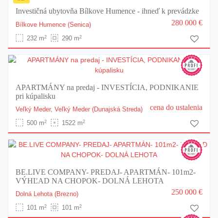
Investičná ubytovňa Bílkove Humence - ihneď k prevádzke
280 000 €
Bílkove Humence
(Senica)
2
2
232 m
290 m
APARTMÁNY na predaj - INVESTÍCIA, PODNIKANIE
pri kúpalisku
cena do ustalenia
Veľký Meder,
Veľký Meder
(Dunajská Streda)
2
2
500 m
1522 m
BE.LIVE COMPANY- PREDAJ- APARTMÁN- 101m2-
VÝHĽAD NA CHOPOK- DOLNÁ LEHOTA
250 000 €
Dolná Lehota
(Brezno)
2
2
101 m
101 m