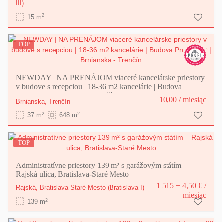
III)
2
15 m
TOP
NEWDAY | NA PRENÁJOM viaceré kancelárske priestory
v budove s recepciou | 18-36 m2 kancelárie | Budova
Program® | Brnianska - Trenčín
10,00
/ miesiąc
Brnianska,
Trenčín
2
2
37 m
648 m
TOP
Administratívne priestory 139 m² s garážovým státím –
Rajská ulica, Bratislava-Staré Mesto
1 515 + 4,50 €
/
Rajská,
Bratislava-Staré Mesto
(Bratislava I)
miesiąc
2
139 m