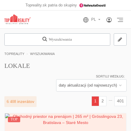
Topreality.sk patria do skupiny
Otv
Wyszukiwania
TOPREALITY
WYSZUKIWANIA
LOKALE
SORTUJ WEDŁUG:
...
1
2
401
6 408
inzerátov
(current)
TOP