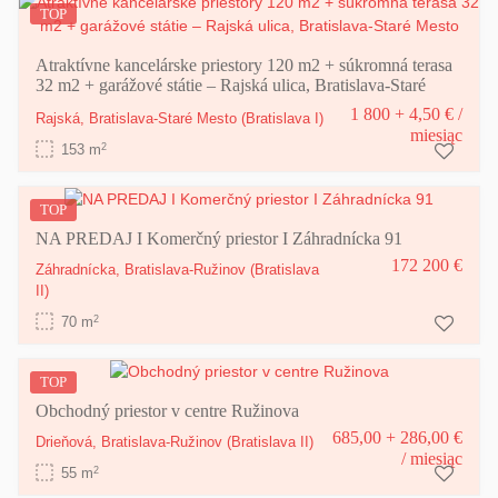
TOP
Atraktívne kancelárske priestory 120 m2 + súkromná terasa
32 m2 + garážové státie – Rajská ulica, Bratislava-Staré
Mesto
1 800 + 4,50 €
/
Rajská,
Bratislava-Staré Mesto
(Bratislava I)
miesiąc
2
153 m
TOP
NA PREDAJ I Komerčný priestor I Záhradnícka 91
172 200 €
Záhradnícka,
Bratislava-Ružinov
(Bratislava
II)
2
70 m
TOP
Obchodný priestor v centre Ružinova
685,00 + 286,00 €
Drieňová,
Bratislava-Ružinov
(Bratislava II)
/ miesiąc
2
55 m