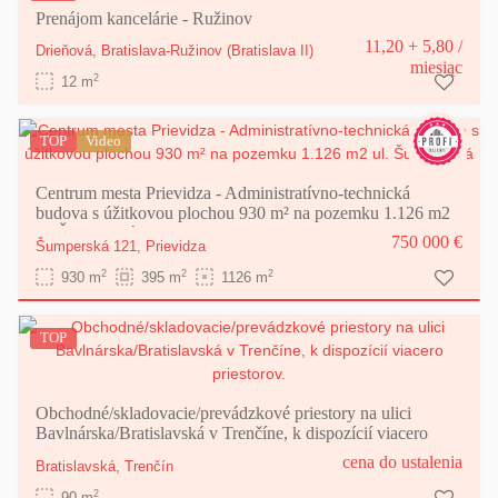
Prenájom kancelárie - Ružinov
11,20 + 5,80
/
Drieňová,
Bratislava-Ružinov
(Bratislava II)
miesiąc
2
12 m
TOP
Video
Centrum mesta Prievidza - Administratívno-technická
budova s úžitkovou plochou 930 m² na pozemku 1.126 m2
ul. Šumperská
750 000 €
Šumperská 121,
Prievidza
2
2
2
930 m
395 m
1126 m
TOP
Obchodné/skladovacie/prevádzkové priestory na ulici
Bavlnárska/Bratislavská v Trenčíne, k dispozícií viacero
priestorov.
cena do ustalenia
Bratislavská,
Trenčín
2
90 m