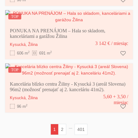
TOP
PONUKA NA PRENÁJOM – Hala so skladom,
kanceláriami a garážou Žilina
3 142 €
/ miesiąc
Kysucká,
Žilina
2
2
606 m
691 m
TOP
Kancelária blízko centra Žiliny - Kysucká 3 (areál Slovena)
96m2 (možnosť prenajať aj 2. kanceláriu 41m2).
5,60 + 3,50
/
Kysucká,
Žilina
miesiąc
2
96 m
...
1
2
401
(current)