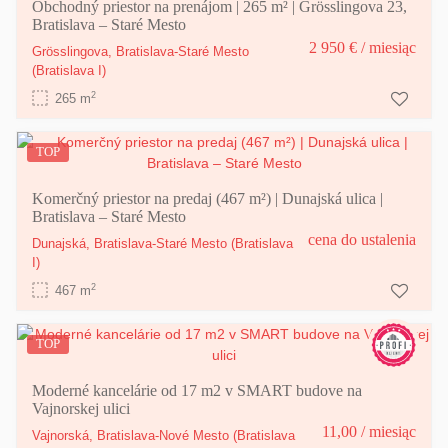
Obchodný priestor na prenájom | 265 m² | Grösslingova 23,
Bratislava – Staré Mesto
2 950 €
/ miesiąc
Grösslingova,
Bratislava-Staré Mesto
(Bratislava I)
2
265 m
TOP
Komerčný priestor na predaj (467 m²) | Dunajská ulica |
Bratislava – Staré Mesto
cena do ustalenia
Dunajská,
Bratislava-Staré Mesto
(Bratislava
I)
2
467 m
TOP
Moderné kancelárie od 17 m2 v SMART budove na
Vajnorskej ulici
11,00
/ miesiąc
Vajnorská,
Bratislava-Nové Mesto
(Bratislava