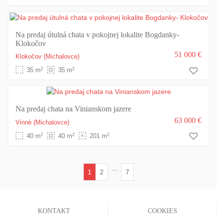
Na predaj útulná chata v pokojnej lokalite Bogdanky-
Klokočov
51 000 €
Klokočov
(Michalovce)
2
2
35 m
35 m
Na predaj chata na Vinianskom jazere
63 000 €
Vinné
(Michalovce)
2
2
2
40 m
40 m
201 m
...
1
2
7
(current)
KONTAKT
COOKIES