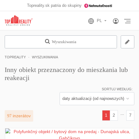
Topreality.sk patria do skupiny
Otv
Wyszukiwania
TOPREALITY
WYSZUKIWANIA
Inny obiekt przeznaczony do mieszkania lub
reakeacji
SORTUJ WEDŁUG:
...
1
2
7
97
inzerátov
(current)