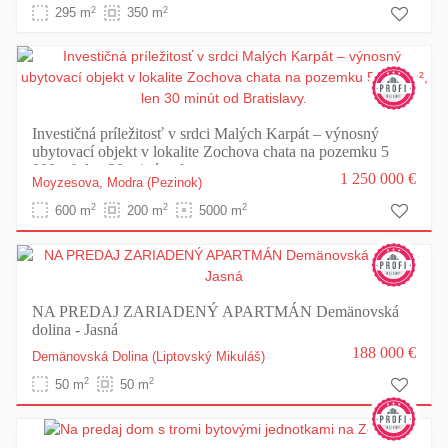
2
2
295 m
350 m
Investičná príležitosť v srdci Malých Karpát – výnosný
ubytovací objekt v lokalite Zochova chata na pozemku 5
000 m², len 30 minút od ...
1 250 000 €
Moyzesova,
Modra
(Pezinok)
2
2
2
600 m
200 m
5000 m
NA PREDAJ ZARIADENÝ APARTMÁN Demänovská
dolina - Jasná
188 000 €
Demänovská Dolina
(Liptovský Mikuláš)
2
2
50 m
50 m