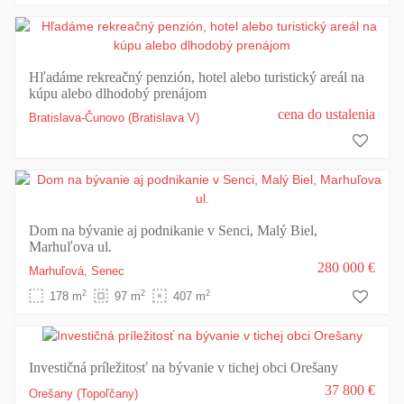
Hľadáme rekreačný penzión, hotel alebo turistický areál na
kúpu alebo dlhodobý prenájom
cena do ustalenia
Bratislava-Čunovo
(Bratislava V)
Dom na bývanie aj podnikanie v Senci, Malý Biel,
Marhuľova ul.
280 000 €
Marhuľová,
Senec
2
2
2
178 m
97 m
407 m
Investičná príležitosť na bývanie v tichej obci Orešany
37 800 €
Orešany
(Topoľčany)