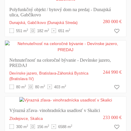
Polyfunkčný objekt / bytový dom na predaj - Dunajská
ulica, Gabčíkovo
280 000 €
Dunajská,
Gabčíkovo
(Dunajská Streda)
2
2
2
551 m
182 m
651 m
Nehnuteľnosť na celoročné bývanie - Devínske jazero,
PREDAJ
244 990 €
Devínske jazero,
Bratislava-Záhorská Bystrica
(Bratislava IV)
2
2
2
80 m
80 m
403 m
Výrazná zľava- vinohradnícka usadlosť v Skalici
233 000 €
Zlodejovce,
Skalica
2
2
2
300 m
156 m
6588 m