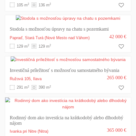
2
2
105 m
136 m
Stodola s možnosťou úpravy na chatu s pozemkami
42 000 €
Papraď,
Stará Turá
(Nové Mesto nad Váhom)
2
2
129 m
129 m
Investičná príležitosť s možnosťou samostatného bývania
265 000 €
Ružová 105,
Ilava
2
2
291 m
390 m
Rodinný dom ako investícia na krátkodobý alebo dlhodobý
nájom
365 000 €
Ivanka pri Nitre
(Nitra)