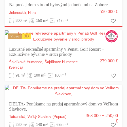
Na predaj dom s tromi bytovými jednotkami na Zobore
550 000 €
Jelenecká,
Nitra
2
2
2
300 m
150 m
747 m
Video
3D
Luxusné rekreačné apartmány v Penati Golf Resort –
Exkluzívne bývanie v srdci prírody
279 000 €
Šajdíkové Humence,
Šajdíkove Humence
(Senica)
2
2
2
91 m
100 m
160 m
DELTA- Ponúkame na predaj apartmánový dom vo Veľkom
Slavkove,
368 000 + 250,00
Tatranská,
Veľký Slavkov
(Poprad)
€
2
2
2
280 m
140 m
675 m