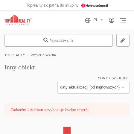
Topreality.sk patria do skupiny
Otv
Wyszukiwania
TOPREALITY
WYSZUKIWANIA
Inny obiekt
SORTUJ WEDŁUG:
Zadaným kritériam nevyhovuje žiadny inzerát.
1