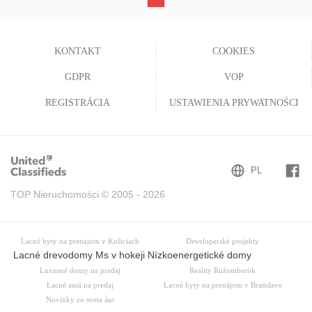
(current)
KONTAKT
COOKIES
GDPR
VOP
REGISTRÁCIA
USTAWIENIA PRYWATNOŚCI
TOP Nieruchomości © 2005 - 2026
Lacné byty na prenajom v Košiciach
Developerské projekty
Lacné drevodomy Ms v hokeji Nízkoenergetické domy
Luxusné domy na predaj
Reality Ružomberok
Lacné autá na predaj
Lacné byty na prenájom v Bratislave
Novinky zo sveta áut