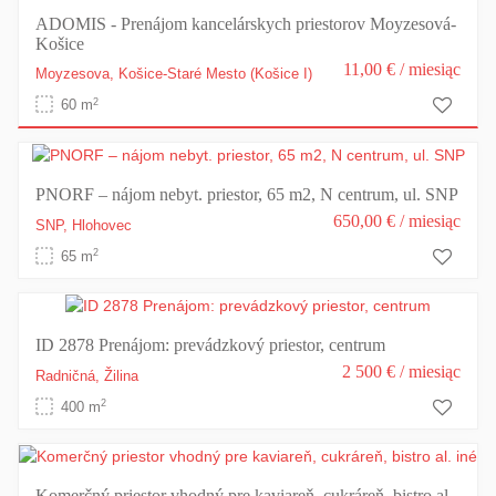
ADOMIS - Prenájom kancelárskych priestorov Moyzesová-
Košice
11,00 €
/ miesiąc
Moyzesova,
Košice-Staré Mesto
(Košice I)
2
60 m
PNORF – nájom nebyt. priestor, 65 m2, N centrum, ul. SNP
650,00 €
/ miesiąc
SNP,
Hlohovec
2
65 m
ID 2878 Prenájom: prevádzkový priestor, centrum
2 500 €
/ miesiąc
Radničná,
Žilina
2
400 m
Komerčný priestor vhodný pre kaviareň, cukráreň, bistro al.