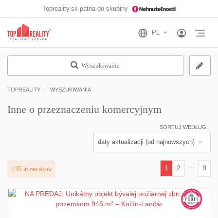
Topreality.sk patria do skupiny
Otv
Wyszukiwania
TOPREALITY
WYSZUKIWANIA
Inne o przeznaczeniu komercyjnym
SORTUJ WEDŁUG:
...
1
2
9
135
inzerátov
(current)