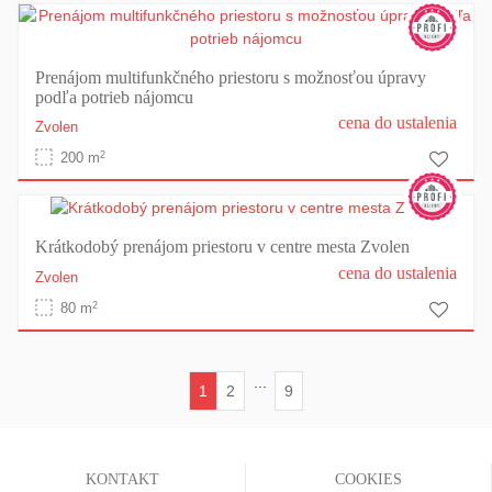
Prenájom multifunkčného priestoru s možnosťou úpravy
podľa potrieb nájomcu
cena do ustalenia
Zvolen
2
200 m
Krátkodobý prenájom priestoru v centre mesta Zvolen
cena do ustalenia
Zvolen
2
80 m
...
1
2
9
(current)
KONTAKT
COOKIES