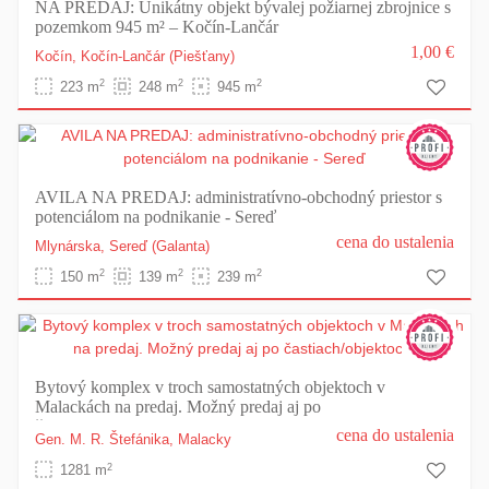
NA PREDAJ: Unikátny objekt bývalej požiarnej zbrojnice s
pozemkom 945 m² – Kočín-Lančár
1,00 €
Kočín,
Kočín-Lančár
(Piešťany)
2
2
2
223 m
248 m
945 m
AVILA NA PREDAJ: administratívno-obchodný priestor s
potenciálom na podnikanie - Sereď
cena do ustalenia
Mlynárska,
Sereď
(Galanta)
2
2
2
150 m
139 m
239 m
Bytový komplex v troch samostatných objektoch v
Malackách na predaj. Možný predaj aj po
častiach/objektoch.
cena do ustalenia
Gen. M. R. Štefánika,
Malacky
2
1281 m