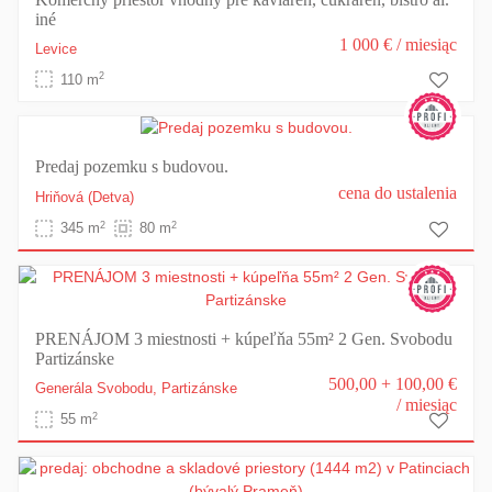
iné
1 000 €
/ miesiąc
Levice
2
110 m
Predaj pozemku s budovou.
cena do ustalenia
Hriňová
(Detva)
2
2
345 m
80 m
PRENÁJOM 3 miestnosti + kúpeľňa 55m² 2 Gen. Svobodu
Partizánske
500,00 + 100,00 €
Generála Svobodu,
Partizánske
/ miesiąc
2
55 m