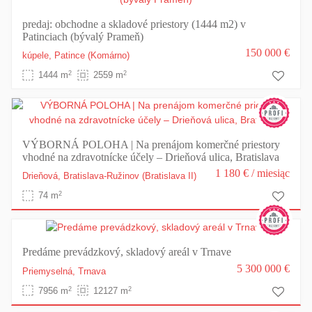
predaj: obchodne a skladové priestory (1444 m2) v
Patinciach (bývalý Prameň)
150 000 €
kúpele,
Patince
(Komárno)
2
2
1444 m
2559 m
VÝBORNÁ POLOHA | Na prenájom komerčné priestory
vhodné na zdravotnícke účely – Drieňová ulica, Bratislava
1 180 €
/ miesiąc
Drieňová,
Bratislava-Ružinov
(Bratislava II)
2
74 m
Predáme prevádzkový, skladový areál v Trnave
5 300 000 €
Priemyselná,
Trnava
2
2
7956 m
12127 m