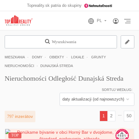
Topreality.sk patria do skupiny
Otv
Wyszukiwania
MIESZKANIA
DOMY
OBIEKTY
LOKALE
GRUNTY
NIERUCHOMOŚCI
DUNAJSKÁ STREDA
Nieruchomości Odległość Dunajská Streda
SORTUJ WEDŁUG:
...
1
2
50
797
inzerátov
(current)
TOP