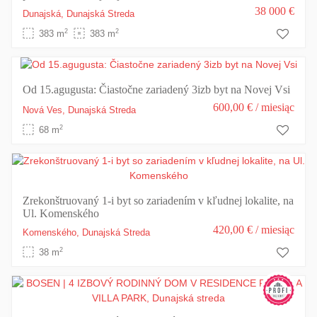
38 000 €
Dunajská,
Dunajská Streda
2
2
383 m
383 m
Od 15.agugusta: Čiastočne zariadený 3izb byt na Novej Vsi
600,00 €
/ miesiąc
Nová Ves,
Dunajská Streda
2
68 m
Zrekonštruovaný 1-i byt so zariadením v kľudnej lokalite, na
Ul. Komenského
420,00 €
/ miesiąc
Komenského,
Dunajská Streda
2
38 m