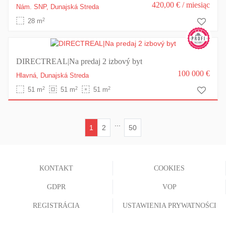
420,00 €
/ miesiąc
Nám. SNP,
Dunajská Streda
2
28 m
DIRECTREAL|Na predaj 2 izbový byt
100 000 €
Hlavná,
Dunajská Streda
2
2
2
51 m
51 m
51 m
...
1
2
50
(current)
KONTAKT
COOKIES
GDPR
VOP
REGISTRÁCIA
USTAWIENIA PRYWATNOŚCI