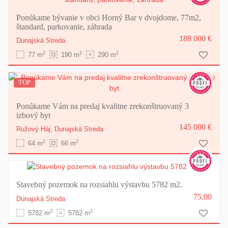
Ponúkame bývanie v obci Horný Bar v dvojdome, 77m2,
štandard, parkovanie, záhrada
188 000 €
Dunajská Streda
2
2
2
77 m
190 m
290 m
TOP
Ponúkame Vám na predaj kvalitne zrekonštruovaný 3
izbový byt
145 000 €
Ružový Háj,
Dunajská Streda
2
2
64 m
66 m
Stavebný pozemok na rozsiahlu výstavbu 5782 m2.
75,00
Dunajská Streda
2
2
5782 m
5782 m