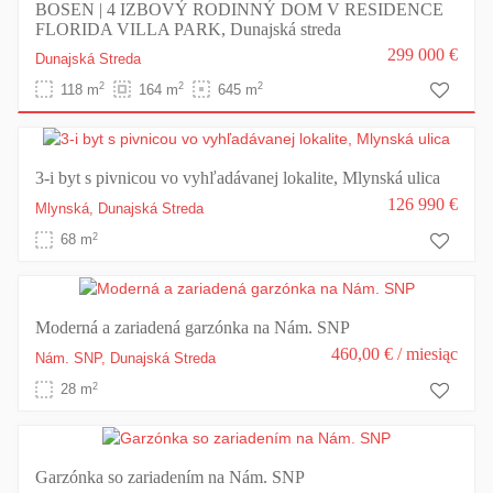
BOSEN | 4 IZBOVÝ RODINNÝ DOM V RESIDENCE
FLORIDA VILLA PARK, Dunajská streda
299 000 €
Dunajská Streda
2
2
2
118 m
164 m
645 m
3-i byt s pivnicou vo vyhľadávanej lokalite, Mlynská ulica
126 990 €
Mlynská,
Dunajská Streda
2
68 m
Moderná a zariadená garzónka na Nám. SNP
460,00 €
/ miesiąc
Nám. SNP,
Dunajská Streda
2
28 m
Garzónka so zariadením na Nám. SNP