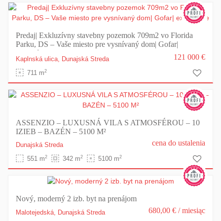
Predaj| Exkluzívny stavebny pozemok 709m2 vo Florida
Parku, DS – Vaše miesto pre vysnívaný dom| Gofar|
exkluzívne
121 000 €
Kaplnská ulica,
Dunajská Streda
2
711 m
ASSENZIO – LUXUSNÁ VILA S ATMOSFÉROU – 10
IZIEB – BAZÉN – 5100 M²
cena do ustalenia
Dunajská Streda
2
2
2
551 m
342 m
5100 m
Nový, moderný 2 izb. byt na prenájom
680,00 €
/ miesiąc
Malotejedská,
Dunajská Streda