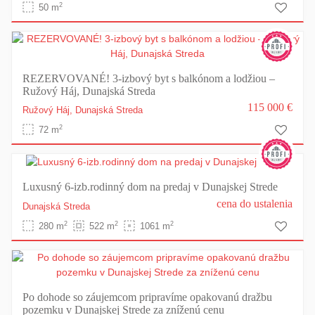
2
50 m
REZERVOVANÉ! 3-izbový byt s balkónom a lodžiou –
Ružový Háj, Dunajská Streda
115 000 €
Ružový Háj,
Dunajská Streda
2
72 m
Luxusný 6-izb.rodinný dom na predaj v Dunajskej Strede
cena do ustalenia
Dunajská Streda
2
2
2
280 m
522 m
1061 m
Po dohode so záujemcom pripravíme opakovanú dražbu
pozemku v Dunajskej Strede za zníženú cenu