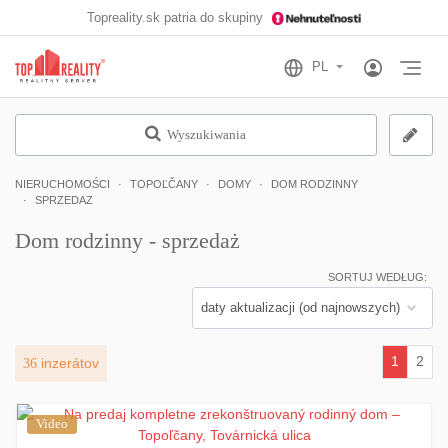
Topreality.sk patria do skupiny
Otv
Wyszukiwania
NIERUCHOMOŚCI
TOPOĽČANY
DOMY
DOM RODZINNY
SPRZEDAZ
Dom rodzinny - sprzedaż
SORTUJ WEDŁUG:
1
2
36
inzerátov
(current)
Video