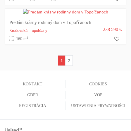
Predám krásny rodinný dom v Topoľčanoch
238 590 €
Krušovská,
Topoľčany
2
160 m
1
2
(current)
KONTAKT
COOKIES
GDPR
VOP
REGISTRÁCIA
USTAWIENIA PRYWATNOŚCI