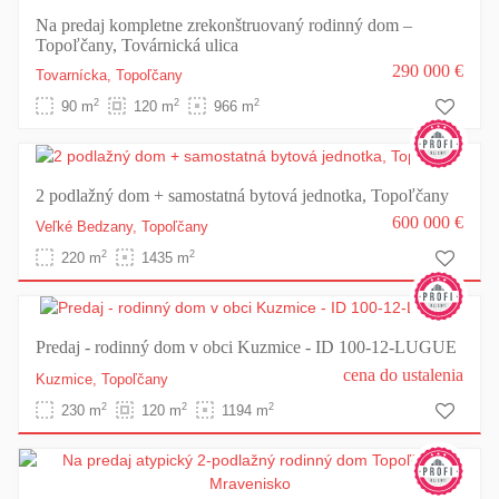
Na predaj kompletne zrekonštruovaný rodinný dom –
Topoľčany, Továrnická ulica
290 000 €
Tovarnícka,
Topoľčany
2
2
2
90 m
120 m
966 m
2 podlažný dom + samostatná bytová jednotka, Topoľčany
600 000 €
Veľké Bedzany,
Topoľčany
2
2
220 m
1435 m
Predaj - rodinný dom v obci Kuzmice - ID 100-12-LUGUE
cena do ustalenia
Kuzmice,
Topoľčany
2
2
2
230 m
120 m
1194 m