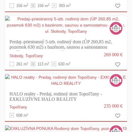
2
2
2
156 m
156 m
393 m
Predaj–priestranný 5-izb. rodinný dom (ÚP 260,85 m2,
pozemok 630 m2) s bazénom, saunou a samostatnou
garážou, ul. Slobody, Topoľčany
269 000 €
Slobody,
Topoľčany
2
2
2
261 m
113 m
630 m
HALO reality - Predaj, rodinný dom Topoľčany -
EXKLUZÍVNE HALO REALITY
235 000 €
Topoľčany
2
608 m