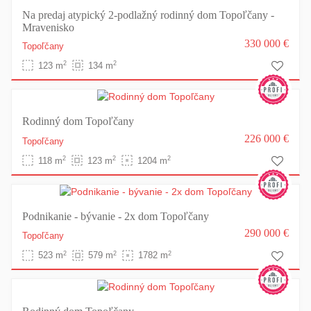
Na predaj atypický 2-podlažný rodinný dom Topoľčany -
Mravenisko
330 000 €
Topoľčany
2
2
123 m
134 m
Rodinný dom Topoľčany
226 000 €
Topoľčany
2
2
2
118 m
123 m
1204 m
Podnikanie - bývanie - 2x dom Topoľčany
290 000 €
Topoľčany
2
2
2
523 m
579 m
1782 m