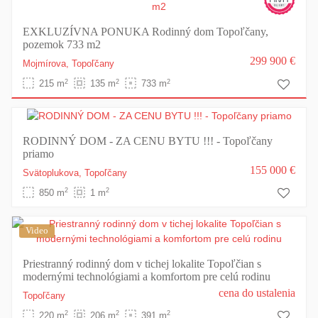
EXKLUZÍVNA PONUKA Rodinný dom Topoľčany,
pozemok 733 m2
299 900 €
Mojmírova,
Topoľčany
2
2
2
215 m
135 m
733 m
RODINNÝ DOM - ZA CENU BYTU !!! - Topoľčany
priamo
155 000 €
Svätoplukova,
Topoľčany
2
2
850 m
1 m
Video
Priestranný rodinný dom v tichej lokalite Topoľčian s
modernými technológiami a komfortom pre celú rodinu
cena do ustalenia
Topoľčany
2
2
2
220 m
206 m
391 m