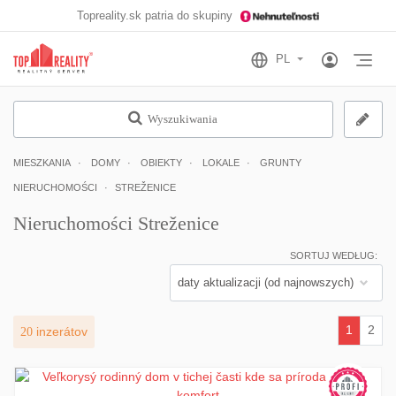
Topreality.sk patria do skupiny
Otv
Wyszukiwania
MIESZKANIA
DOMY
OBIEKTY
LOKALE
GRUNTY
NIERUCHOMOŚCI
STREŽENICE
Nieruchomości Streženice
SORTUJ WEDŁUG:
1
2
20
inzerátov
(current)