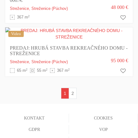
000.-€
48 000 €
Streženice,
Streženice
(Púchov)
2
367 m
Video
PREDAJ: HRUBÁ STAVBA REKREAČNÉHO DOMU -
STREŽENICE
95 000 €
Streženice,
Streženice
(Púchov)
2
2
2
65 m
55 m
367 m
1
2
(current)
KONTAKT
COOKIES
GDPR
VOP