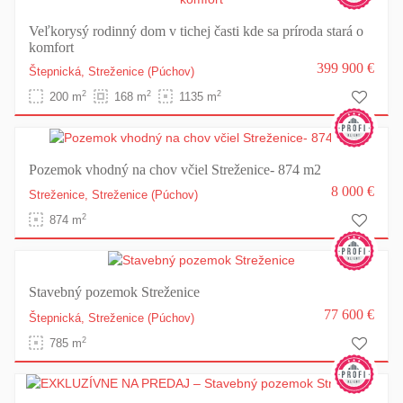
Veľkorysý rodinný dom v tichej časti kde sa príroda stará o
komfort
399 900 €
Štepnická,
Streženice
(Púchov)
2
2
2
200 m
168 m
1135 m
Pozemok vhodný na chov včiel Streženice- 874 m2
8 000 €
Streženice,
Streženice
(Púchov)
2
874 m
Stavebný pozemok Streženice
77 600 €
Štepnická,
Streženice
(Púchov)
2
785 m