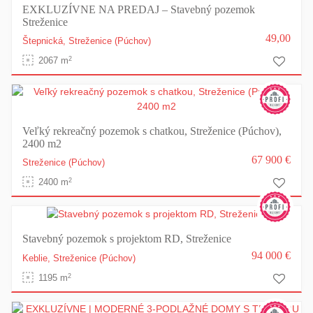
EXKLUZÍVNE NA PREDAJ – Stavebný pozemok
Streženice
49,00
Štepnická,
Streženice
(Púchov)
2
2067 m
Veľký rekreačný pozemok s chatkou, Streženice (Púchov),
2400 m2
67 900 €
Streženice
(Púchov)
2
2400 m
Stavebný pozemok s projektom RD, Streženice
94 000 €
Keblie,
Streženice
(Púchov)
2
1195 m