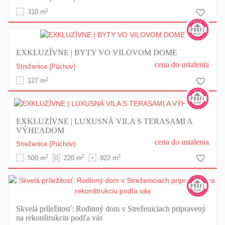
2
310 m
EXKLUZÍVNE | BYTY VO VILOVOM DOME
cena do ustalenia
Streženice
(Púchov)
2
127 m
EXKLUZÍVNE | LUXUSNÁ VILA S TERASAMI A
VÝHĽADOM
cena do ustalenia
Streženice
(Púchov)
2
2
2
500 m
220 m
922 m
Skvelá príležitosť: Rodinný dom v Streženiciach pripravený
na rekonštrukciu podľa vás