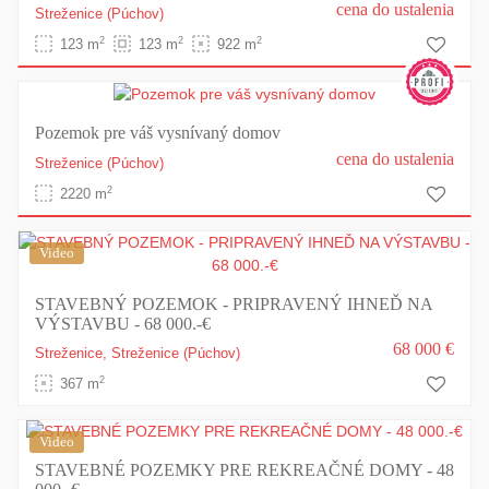
cena do ustalenia
Streženice
(Púchov)
2
2
2
123 m
123 m
922 m
Pozemok pre váš vysnívaný domov
cena do ustalenia
Streženice
(Púchov)
2
2220 m
Video
STAVEBNÝ POZEMOK - PRIPRAVENÝ IHNEĎ NA
VÝSTAVBU - 68 000.-€
68 000 €
Streženice,
Streženice
(Púchov)
2
367 m
Video
STAVEBNÉ POZEMKY PRE REKREAČNÉ DOMY - 48