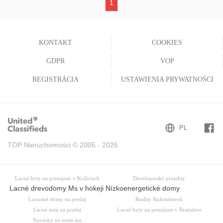
1
(current)
KONTAKT
COOKIES
GDPR
VOP
REGISTRÁCIA
USTAWIENIA PRYWATNOŚCI
TOP Nieruchomości © 2005 - 2026
Lacné byty na prenajom v Košiciach
Developerské projekty
Lacné drevodomy Ms v hokeji Nízkoenergetické domy
Luxusné domy na predaj
Reality Ružomberok
Lacné autá na predaj
Lacné byty na prenájom v Bratislave
Novinky zo sveta áut