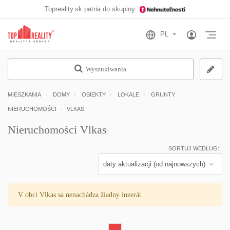
Topreality.sk patria do skupiny
Otv
Wyszukiwania
MIESZKANIA
DOMY
OBIEKTY
LOKALE
GRUNTY
NIERUCHOMOŚCI
VLKAS
Nieruchomości Vlkas
SORTUJ WEDŁUG:
V obci Vlkas sa nenachádza žiadny inzerát.