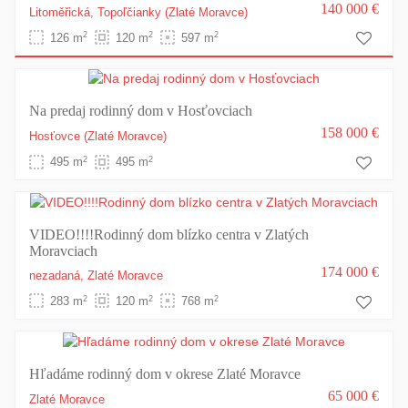
140 000 €
Litoměřická,
Topoľčianky
(Zlaté Moravce)
2
2
2
126 m
120 m
597 m
Na predaj rodinný dom v Hosťovciach
158 000 €
Hosťovce
(Zlaté Moravce)
2
2
495 m
495 m
VIDEO!!!!Rodinný dom blízko centra v Zlatých
Moravciach
174 000 €
nezadaná,
Zlaté Moravce
2
2
2
283 m
120 m
768 m
Hľadáme rodinný dom v okrese Zlaté Moravce
65 000 €
Zlaté Moravce