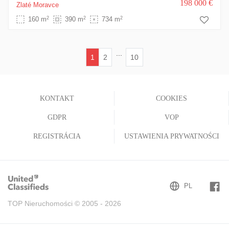
198 000 €
Zlaté Moravce
2
2
2
160 m
390 m
734 m
...
1
2
10
(current)
KONTAKT
COOKIES
GDPR
VOP
REGISTRÁCIA
USTAWIENIA PRYWATNOŚCI
TOP Nieruchomości © 2005 - 2026