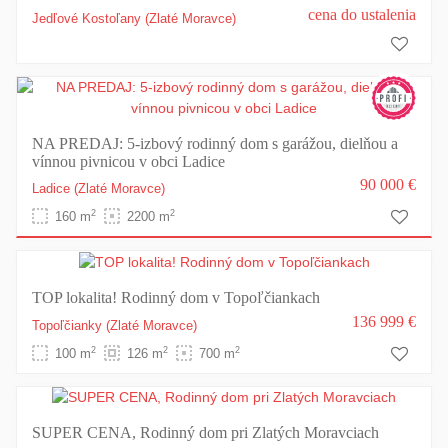
cena do ustalenia
Jedľové Kostoľany
(Zlaté Moravce)
NA PREDAJ: 5-izbový rodinný dom s garážou, dielňou a
vínnou pivnicou v obci Ladice
90 000 €
Ladice
(Zlaté Moravce)
2
2
160 m
2200 m
TOP lokalita! Rodinný dom v Topoľčiankach
136 999 €
Topoľčianky
(Zlaté Moravce)
2
2
2
100 m
126 m
700 m
SUPER CENA, Rodinný dom pri Zlatých Moravciach