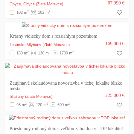
67 990 €
Obyce,
Obyce
(Zlaté Moravce)
2
2
102 m
102 m
Krásny vidiecky dom s rozsiahlym pozemkom
169 000 €
Tesárske Mlyňany
(Zlaté Moravce)
2
2
2
150 m
130 m
1700 m
Zaujímavá skolaudovaná novostavba v tichej lokalite blízko
mesta
225 000 €
Sľažany
(Zlaté Moravce)
2
2
2
98 m
120 m
600 m
Priestranný rodinný dom s veľkou záhradou v TOP lokalite!