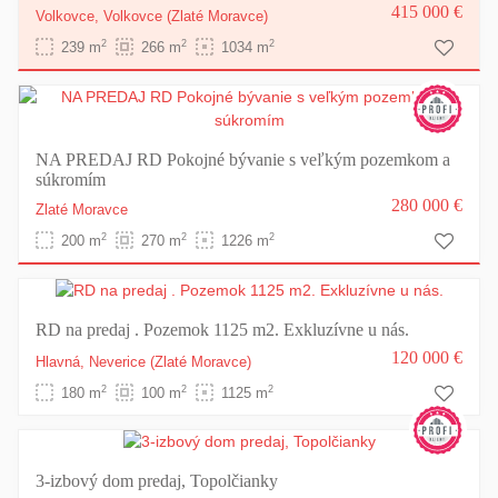
415 000 €
Volkovce,
Volkovce
(Zlaté Moravce)
2
2
2
239 m
266 m
1034 m
NA PREDAJ RD Pokojné bývanie s veľkým pozemkom a
súkromím
280 000 €
Zlaté Moravce
2
2
2
200 m
270 m
1226 m
RD na predaj . Pozemok 1125 m2. Exkluzívne u nás.
120 000 €
Hlavná,
Neverice
(Zlaté Moravce)
2
2
2
180 m
100 m
1125 m
3-izbový dom predaj, Topolčianky