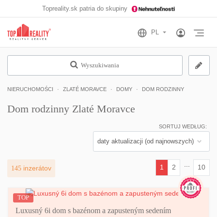
Topreality.sk patria do skupiny
Otv
Wyszukiwania
NIERUCHOMOŚCI
ZLATÉ MORAVCE
DOMY
DOM RODZINNY
Dom rodzinny Zlaté Moravce
SORTUJ WEDŁUG:
...
1
2
10
145
inzerátov
(current)
TOP
Luxusný 6i dom s bazénom a zapusteným sedením